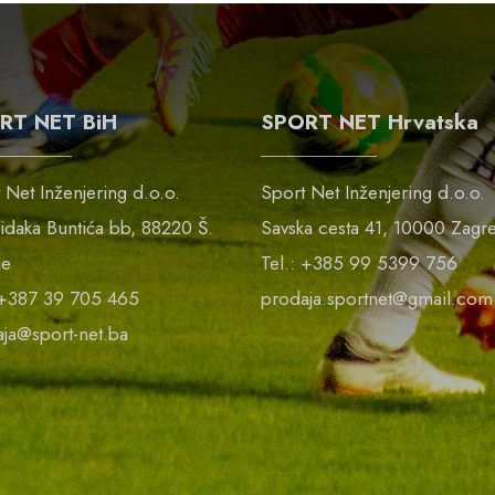
RT NET BiH
SPORT NET Hrvatska
 Net Inženjering d.o.o.
Sport Net Inženjering d.o.o.
idaka Buntića bb, 88220 Š.
Savska cesta 41, 10000 Zagr
ge
Tel.: +385 99 5399 756
 +387 39 705 465
prodaja.sportnet@gmail.com
ja@sport-net.ba