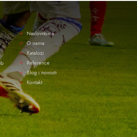
Naslovnbica
O nama
Katalozi
Reference
eb
Blog i novosti
Kontakt