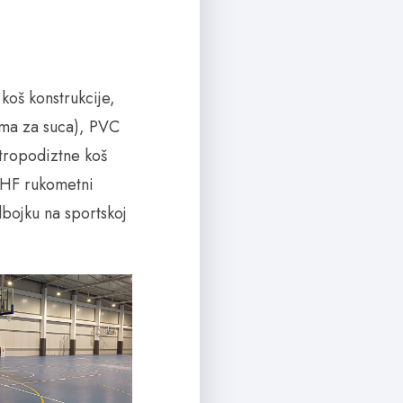
oš konstrukcije,
rma za suca), PVC
tropodiztne koš
 IHF rukometni
dbojku na sportskoj