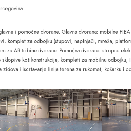
ercegovina
lavne i pomoćne dvorane. Glavna dvorana: mobilne FIBA k
vi, komplet za odbojku (stupovi, napinjači, mreža, platfo
nom za AB tribine dvorane. Pomoćna dvorana: stropne elek
e sklopive koš konstrukcije, kompleti za mobilnu odbojku,
a zidova i iscrtavanje linija terena za rukomet, košarku i o