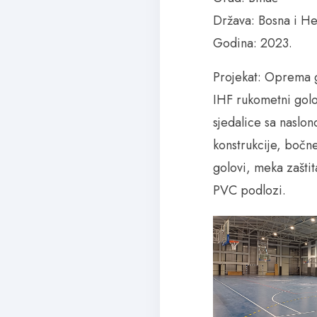
Država: Bosna i H
Godina: 2023.
Projekat: Oprema g
IHF rukometni golo
sjedalice sa naslo
konstrukcije, bočn
golovi, meka zaštit
PVC podlozi.