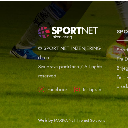
SPO
© SPORT NET INŽENJERING
Sport
d.o.o.
Fra D
Sva prava pridržana / All rights
Brije
reserved
Tel.:
proda
Facebook
Instagram
Web by
MARIVA.NET Internet Solutions